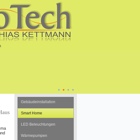
n
Gebäudeinstallation
Haus
Smart Home
LED Beleuchtungen
lima
und
Wärmepumpen